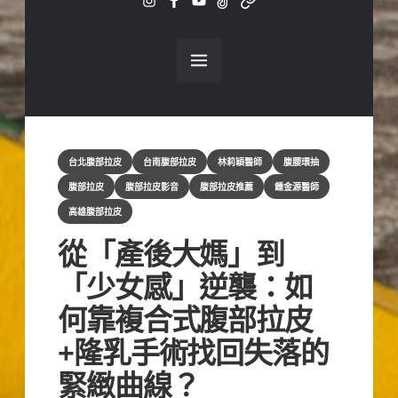
ig
fb
yt
tiktok
line
Categories
台北腹部拉皮
台南腹部拉皮
林莉穎醫師
腹腰環抽
腹部拉皮
腹部拉皮影音
腹部拉皮推薦
鍾金源醫師
高雄腹部拉皮
從「產後大媽」到
「少女感」逆襲：如
何靠複合式腹部拉皮
+隆乳手術找回失落的
緊緻曲線？