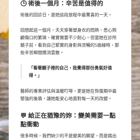
🕒 術後一個月：辛苦是值得的
術後的回診日，是她這段旅程中最驚喜的一天。
回想起這一個月，天天穿著塑身衣的悶熱、悉心照
顧傷口的繁瑣，確實需要不少耐心。但當她在診所
鏡子前，看到自己緊實的身影與流暢的S曲線時，那
些辛苦瞬間煙消雲散。
「看著鏡子裡的自己，我覺得那份勇氣好值
得。」
醫師的專業評估與溫暖叮嚀，更是她在恢復期中最
堅強的後盾，讓她能安心地面對每一天的改變。
💬 給正在猶豫的妳：變美需要一點
點衝動
很多時候，我們缺少的不是變美的願望，而是踏出