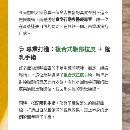
今天想跟大家分享一個令人振奮的真實案例。這不
是變魔術，而是透過
實際行動與醫療專業
，讓一位
在產後迷失自信的媽咪，在短短一個月內重新擁抱
自信。
🩺 專業打造：
複合式腹部拉皮
＋ 隆
乳手術
許多產後媽咪面臨的不是單純的肥胖，而是「組織
鬆弛」。這位媽咪選擇了
複合式拉皮手術
，精準針
對腰腹部的贅皮進行收緊，將原本因懷孕撐開的肚
皮與筋膜重新歸位，找回那久違的緊緻腰線。
同時，搭配
隆乳手術
，修飾了產後流失的胸部曲
線，打造出自然且飽滿的視覺效果，讓上半身的比
例瞬間年輕了十歲。