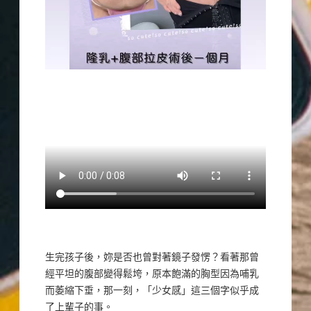
生完孩子後，妳是否也曾對著鏡子發愣？看著那曾
經平坦的腹部變得鬆垮，原本飽滿的胸型因為哺乳
而萎縮下垂，那一刻，「少女感」這三個字似乎成
了上輩子的事。