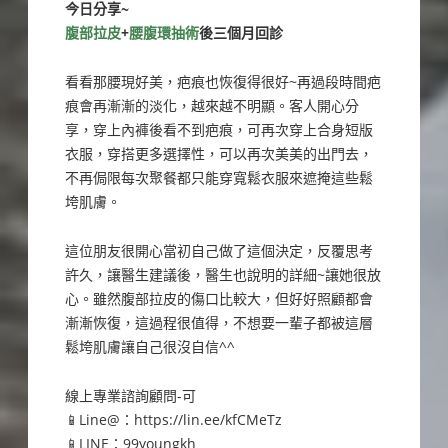
今日分享~
腹部拉皮
+
腰腹環抽術
後三個月回診
看看那腰現好美，疤痕也恢復得很好~再過段時間疤
痕會再漸漸的淡化，越來越不明顯。客人開心分
享，穿上內褲後看不到疤痕，可再次穿上合身短版
衣服，穿搭更多選擇性，可以再次美美的出門去，
不再侷限每次聚餐都只能穿寬鬆衣服來遮掩這些鬆
垮肌膚。
這位朋友很開心當初自己做了這個決定，反覆思考
許久，讓醫生建議後，醫生也說明的詳細~讓她很放
心。雖然腹部拉皮的傷口比較大，但好好照顧都會
漸漸恢復，這過程很值得，不想要一輩子都被這層
鬆垮肌膚讓自己很沒自信^^
線上專業諮詢顧問-可
📱Line@：https://lin.ee/kfCMeTz
📱LINE：99youngkh