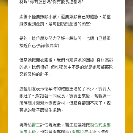
材啊! 你有運動嗎?你有飲食控制嗎?
產後不僅要照顧小孩，還要兼顧自己的體態，希望
能恢復到產前，是每個媽媽產後的願望~
是的，這位朋友努力了好一段時間，也讓自己體重
接近自己孕前(很厲害)
但當她掀開衣服後，我們也知道她的困擾~身材高挑
的她，比例很好~但唯獨美中不足的就是她腹部那陀
又鬆又垮的肚子…
這位朋友表示懷孕時的確體重增加了不少，寶寶大
她肚子也就跟著一同成長，寶寶出來後，奮戰過一
段時間才漸漸地恢復身材，但腰身卻回不來了，捏
著她的肚子跟醫生求助~
現場給
醫生
評估現況後，醫生建議她做
複合式腹部
拉皮手術
，也就是腹部環抽+
腹部拉皮
手術同時改