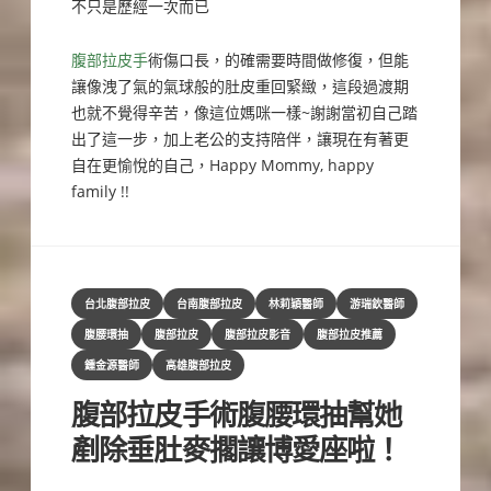
不只是歷經一次而已
腹部拉皮手
術傷口長，的確需要時間做修復，但能
讓像洩了氣的氣球般的肚皮重回緊緻，這段過渡期
也就不覺得辛苦，像這位媽咪一樣~謝謝當初自己踏
出了這一步，加上老公的支持陪伴，讓現在有著更
自在更愉悅的自己，Happy Mommy, happy
family !!
Categories
台北腹部拉皮
台南腹部拉皮
林莉穎醫師
游瑞欽醫師
腹腰環抽
腹部拉皮
腹部拉皮影音
腹部拉皮推薦
鍾金源醫師
高雄腹部拉皮
腹部拉皮手術腹腰環抽幫她
剷除垂肚麥擱讓博愛座啦！