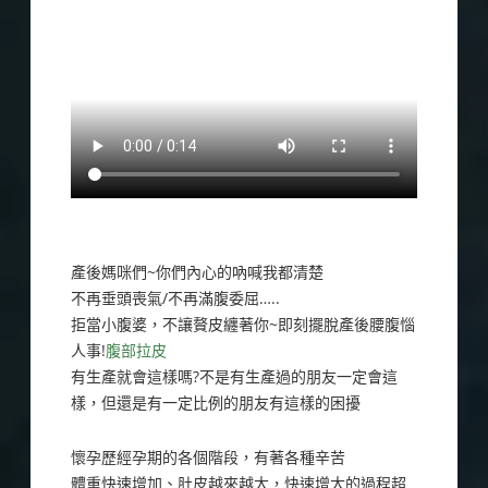
產後媽咪們~你們內心的吶喊我都清楚
不再垂頭喪氣/不再滿腹委屈…..
拒當小腹婆，不讓贅皮纏著你~即刻擺脫產後腰腹惱
人事!
腹部拉皮
有生產就會這樣嗎?不是有生產過的朋友一定會這
樣，但還是有一定比例的朋友有這樣的困擾
懷孕歷經孕期的各個階段，有著各種辛苦
體重快速增加、肚皮越來越大，快速增大的過程超