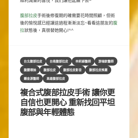
順利減重的喜悅，我們讓他延續下去~
腹部拉皮
手術後修復期的確需要花時間照顧，但術
後的愉悅感已經讓這過程漸漸淡忘~看看這朋友的
腹
拉
狀態後，真很替她開心!^^
Categories
台北腹部拉皮
台南腹部拉皮
林莉穎醫師
游瑞欽醫師
腹腰環抽
腹部拉皮
腹部拉皮影音
腹部拉皮推薦
鍾金源醫師
高雄腹部拉皮
複合式腹部拉皮手術 讓你更
自信也更開心 重新找回平坦
腹部與年輕體態