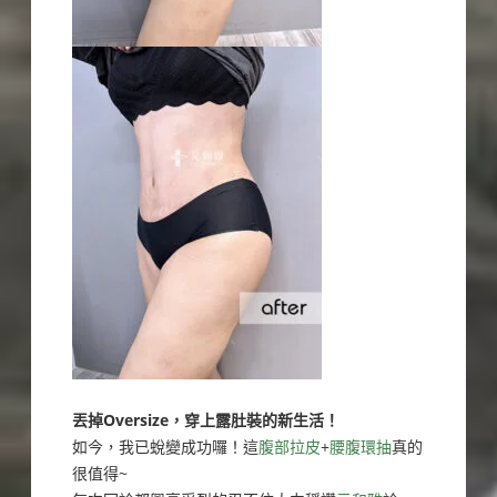
丟掉Oversize，穿上露肚裝的新生活！
如今，我已蛻變成功囉！這
腹部拉皮
+
腰腹環抽
真的
很值得~