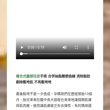
複合式腹部拉皮
手術 合併抽脂雕塑曲線 消除脂肪
剷除鬆垮肌 不再鬆垮垮
產後鬆垮不是一夕造成，孕媽咪們在歷經懷胎10個
月，胎兒漸漸在腹中長大過程也漸漸地讓撐開肌膚
與肌肉層，進而讓肌膚疲乏失去彈性，有的媽咪還