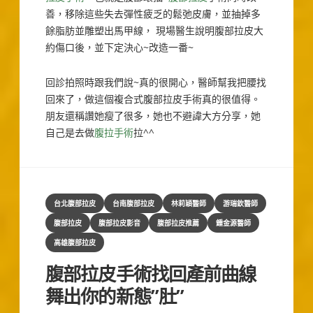
善，移除這些失去彈性疲乏的鬆弛皮膚，並抽掉多
餘脂肪並雕塑出馬甲線， 現場醫生說明腹部拉皮大
約傷口後，並下定決心~改造一番~
回診拍照時跟我們說~真的很開心，醫師幫我把腰找
回來了，做這個複合式腹部拉皮手術真的很值得。
朋友還稱讚她瘦了很多，她也不避諱大方分享，她
自己是去做
腹拉手術
拉^^
Categories
台北腹部拉皮
台南腹部拉皮
林莉穎醫師
游瑞欽醫師
腹部拉皮
腹部拉皮影音
腹部拉皮推薦
鍾金源醫師
高雄腹部拉皮
腹部拉皮手術找回產前曲線
舞出你的新態”肚”