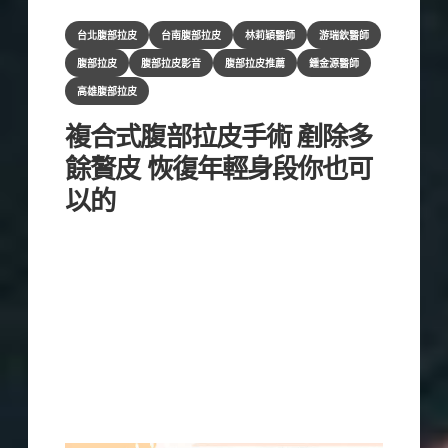
Categories
台北腹部拉皮
台南腹部拉皮
林莉穎醫師
游瑞欽醫師
腹部拉皮
腹部拉皮影音
腹部拉皮推薦
鍾金源醫師
高雄腹部拉皮
複合式腹部拉皮手術 剷除多
餘贅皮 恢復年輕身段你也可
以的