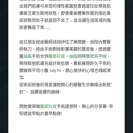
出我們肌膚可承受的彈性範圍就會過度拉扯導致肌
膚疲乏產生鬆垮狀態，即便產後體重恢復到接近產
前狀態但肚子就是回不去了….並且藏在這區域的脂
肪更難瘦下來……
這位朋友經由醫師諮詢評估了解問題，由院內雙醫
師執刀，經由手術剷除影響美觀的贅皮後，透過腰
腹
抽脂
手術合併
腹部拉皮
，
抽脂
同時
雕塑馬甲線
，
移除鬆弛肌膚另設計新肚臍，重新
展現
好久不見的
腰線與
平坦小腹 say hi，開心愉快的心情也嗨起來
🥰
這術前術後的落差讓她開心的跟醫生共舞搖出新態”
肚”， 說腰是腰的曲線~
問她覺得做
腹部拉皮
手術感想時，開心的分享著~早
知道就早點計畫早點做!