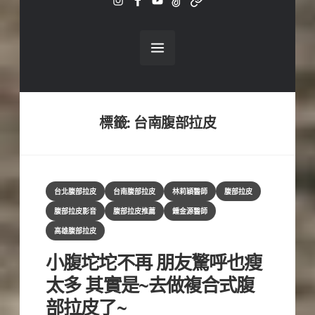
ig
fb
yt
tiktok
line
標籤:
台南腹部拉皮
Categories
台北腹部拉皮
台南腹部拉皮
林莉穎醫師
腹部拉皮
腹部拉皮影音
腹部拉皮推薦
鍾金源醫師
高雄腹部拉皮
小腹坨坨不再 朋友驚呼也瘦
太多 其實是~去做複合式腹
部拉皮了~