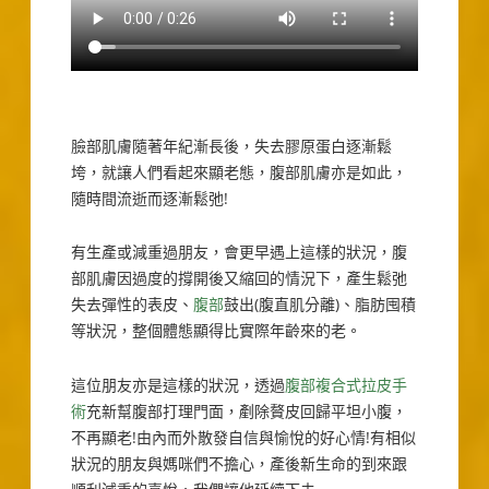
臉部肌膚隨著年紀漸長後，失去膠原蛋白逐漸鬆
垮，就讓人們看起來顯老態，腹部肌膚亦是如此，
隨時間流逝而逐漸鬆弛!
有生產或減重過朋友，會更早遇上這樣的狀況，腹
部肌膚因過度的撐開後又縮回的情況下，產生鬆弛
失去彈性的表皮、
腹部
鼓出(腹直肌分離)、脂肪囤積
等狀況，整個體態顯得比實際年齡來的老。
這位朋友亦是這樣的狀況，透過
腹部複合式拉皮手
術
充新幫腹部打理門面，剷除贅皮回歸平坦小腹，
不再顯老!由內而外散發自信與愉悅的好心情!有相似
狀況的朋友與媽咪們不擔心，產後新生命的到來跟