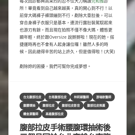
每次回診都興高采烈的忍不住大力稱讚
元和雅
診
所！畢竟看到自己越來越美，真的開心到不行！以
前穿大碼褲子褲頭繃到不行，剷除大垂肚後，可以
穿合身褲子衣服只是基本，連流行露肚裝駕馭起來
也游刃有餘，而且現在拍照不僅不像大媽，體態更
顯年輕，終於跟Oversize 說掰掰啦！現在的她，搭
捷運時再也不會有人起身讓位囉！雖然人多的時
候，因此總得辛苦的站上許久，但是值得啦！(大笑)
剷除妳的困擾，我們可幫你完成夢想。
Categories
台北腹部拉皮
台南腹部拉皮
林莉穎醫師
游瑞欽醫師
腹腰環抽
腹部拉皮
腹部拉皮影音
腹部拉皮推薦
鍾金源醫師
高雄腹部拉皮
腹部拉皮手術腰腹環抽術後